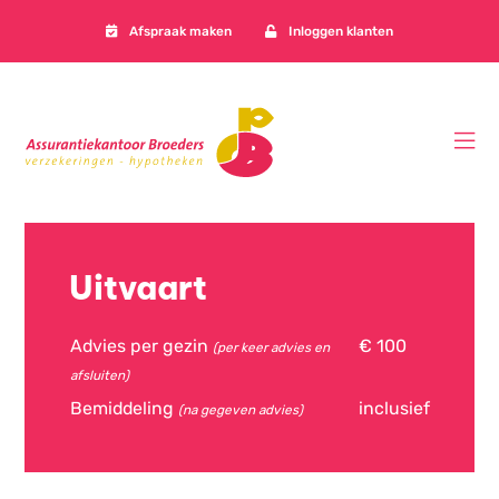
Afspraak maken
Inloggen klanten
Uitvaart
Advies per gezin
€ 100
(per keer advies en
afsluiten)
Bemiddeling
inclusief
(na gegeven advies)