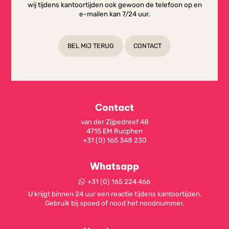
wij tijdens kantoortijden ook gewoon de telefoon op en
e-mailen kan 7/24 uur.
BEL MIJ TERUG
CONTACT
Contact
van der Zijpedreef 48
4715 EM Rucphen
+31 (0) 165 348 230
Whatsapp
+31 (0) 165 224 466
U krijgt binnen 24 uur een reactie tijdens kantoortijden.
Gebruik bij spoed of nood het noodnummer.