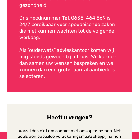
gezondheid.
Ons noodnummer
Tel.
0638-464 869
is
24/7 bereikbaar voor spoedeisende zaken
die niet kunnen wachten tot de volgende
werkdag.
Als “ouderwets” advieskantoor komen wij
nog steeds gewoon bij u thuis. We kunnen
dan samen uw wensen bespreken en we
kunnen dan een groter aantal aanbieders
selecteren.
Heeft u vragen?
Aarzel dan niet om contact met ons op te nemen. Net
zoals een bepaalde verzekeringsmaatschappij nemen