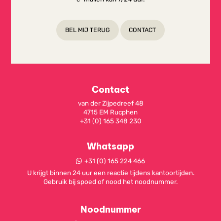
BEL MIJ TERUG
CONTACT
Contact
van der Zijpedreef 48
4715 EM Rucphen
+31 (0) 165 348 230
Whatsapp
+31 (0) 165 224 466
U krijgt binnen 24 uur een reactie tijdens kantoortijden.
Gebruik bij spoed of nood het noodnummer.
Noodnummer